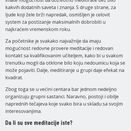
imate mogućnost da doživotno meditirate bez bilo
kakvih dodatnih saveta i znanja. S druge strane, za
ljude koji žele brži napredak, osmišljen je celovit
system za postizanje maksimalnih dobrobiti u
najkraćem vremenskom roku.
Za početnike je svakako najvažnije da imaju
mogućnost redovne provere meditacije i redovan
kontakt sa kvalifikovanim učiteljem, kako bi u svakom
trenutku mogli da otklone bilo koju nedoumicu koja se
može pojaviti. Dalje, meditiranje u grupi daje efekat na
kvadrat.
Zbog toga se u većini centara bar jednom nedeljno
organizuju grupni sastanci. Naravno, postoji i obilje
naprednih tečajeva koje svako bira u skladu sa svojim
interesovanjima.
Da li su sve meditacije iste?