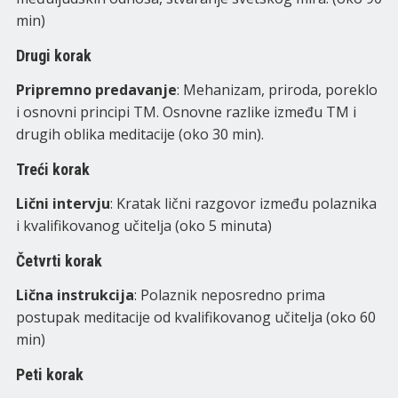
min)
Drugi korak
Pripremno predavanje
: Mehanizam, priroda, poreklo
i osnovni principi TM. Osnovne razlike između TM i
drugih oblika meditacije (oko 30 min).
Treći korak
Lični intervju
: Kratak lični razgovor između polaznika
i kvalifikovanog učitelja (oko 5 minuta)
Četvrti korak
Lična instrukcija
: Polaznik neposredno prima
postupak meditacije od kvalifikovanog učitelja (oko 60
min)
Peti korak