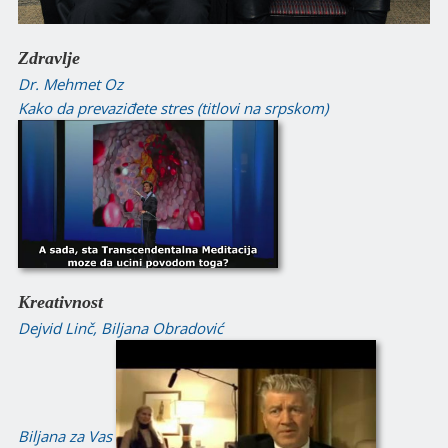
Zdravlje
Dr. Mehmet Oz
Kako da prevaziđete stres (titlovi na srpskom)
Kreativnost
Dejvid Linč, Biljana Obradović
Biljana za Vas