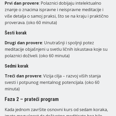
Prvi dan provere
: Polaznici dobijaju intelektualno
znanje o znacima ispravne i neispravne meditacije i
više detalja o samoj praksi, što se na kraju i praktično
proverava. (oko 60 minuta)
Šesti korak
Drugi dan provere
: Unutrašnji i spoljnji potez
meditacije objašnjeni u svetlu ličnih iskustava koje su
polaznici doživeli. (oko 60 minuta)
Sedmi korak
Treći dan provere
: Vizija cilja – razvoj viših stanja
svesti i potpunog mentalnog potencijala. (oko 60
minuta)
Faza 2 – prateći program
Kada jednom završite osnovni kurs od sedam koraka,