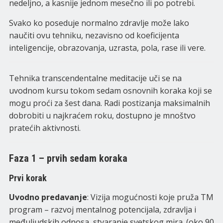
nedeljno, a kasnije jednom mesečno ili po potrebi.
Svako ko poseduje normalno zdravlje može lako
naučiti ovu tehniku, nezavisno od koeficijenta
inteligencije, obrazovanja, uzrasta, pola, rase ili vere.
Tehnika transcendentalne meditacije uči se na
uvodnom kursu tokom sedam osnovnih koraka koji se
mogu proći za šest dana. Radi postizanja maksimalnih
dobrobiti u najkraćem roku, dostupno je mnoštvo
pratećih aktivnosti.
Faza 1 – prvih sedam koraka
Prvi korak
Uvodno predavanje
: Vizija mogućnosti koje pruža TM
program – razvoj mentalnog potencijala, zdravlja i
međuljudskih odnosa, stvaranje svetskog mira. (oko 90