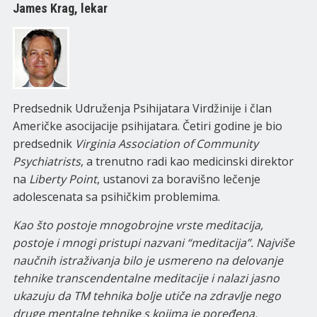
James Krag, lekar
Predsednik Udruženja Psihijatara Virdžinije i član
Američke asocijacije psihijatara. Četiri godine je bio
predsednik
Virginia Association of Community
Psychiatrists
, a trenutno radi kao medicinski direktor
na
Liberty Point
, ustanovi za boravišno lečenje
adolescenata sa psihičkim problemima.
Kao što postoje mnogobrojne vrste meditacija,
postoje i mnogi pristupi nazvani “meditacija”. Najviše
naučnih istraživanja bilo je usmereno na delovanje
tehnike transcendentalne meditacije i nalazi jasno
ukazuju da TM tehnika bolje utiče na zdravlje nego
druge mentalne tehnike s kojima je poređena.