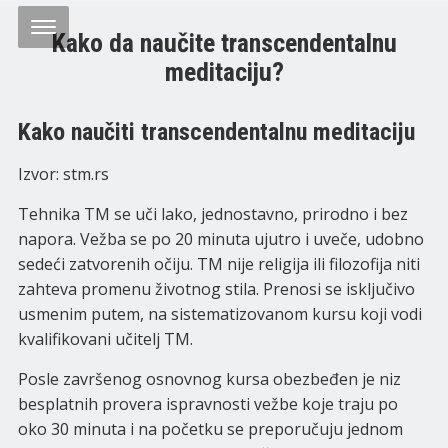
Kako da naučite transcendentalnu
meditaciju?
Kako naučiti transcendentalnu meditaciju
Izvor: stm.rs
Tehnika TM se uči lako, jednostavno, prirodno i bez
napora. Vežba se po 20 minuta ujutro i uveče, udobno
sedeći zatvorenih očiju. TM nije religija ili filozofija niti
zahteva promenu životnog stila. Prenosi se isključivo
usmenim putem, na sistematizovanom kursu koji vodi
kvalifikovani učitelj TM.
Posle završenog osnovnog kursa obezbeđen je niz
besplatnih provera ispravnosti vežbe koje traju po
oko 30 minuta i na početku se preporučuju jednom