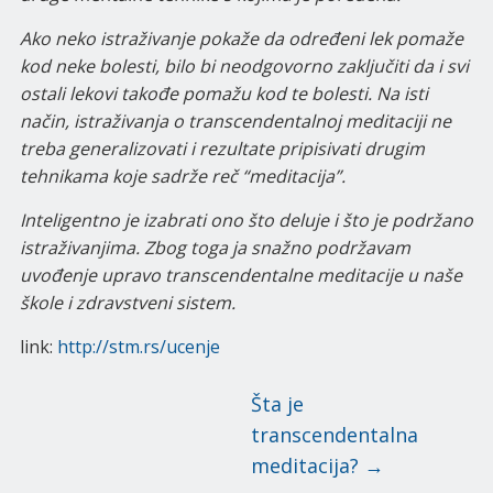
Ako neko istraživanje pokaže da određeni lek pomaže
kod neke bolesti, bilo bi neodgovorno zaključiti da i svi
ostali lekovi takođe pomažu kod te bolesti. Na isti
način, istraživanja o transcendentalnoj meditaciji ne
treba generalizovati i rezultate pripisivati drugim
tehnikama koje sadrže reč “meditacija”.
Inteligentno je izabrati ono što deluje i što je podržano
istraživanjima. Zbog toga ja snažno podržavam
uvođenje upravo transcendentalne meditacije u naše
škole i zdravstveni sistem.
link:
http://stm.rs/ucenje
Šta je
transcendentalna
meditacija?
→